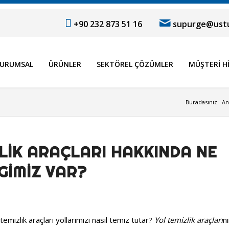
+90 232 873 51 16
supurge@ustu
URUMSAL
ÜRÜNLER
SEKTÖREL ÇÖZÜMLER
MÜŞTERI H
Buradasınız:
An
LIK ARAÇLARI HAKKINDA NE
GIMIZ VAR?
temizlik araçları yollarımızı nasıl temiz tutar?
Yol temizlik araçları
n