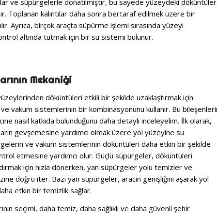
lar ve süpürgelerle donatılmıştır, bu sayede yüzeydeki döküntüler
nir. Toplanan kalıntılar daha sonra bertaraf edilmek üzere bir
ır. Ayrıca, birçok araçta süpürme işlemi sırasında yüzeyi
trol altında tutmak için bir su sistemi bulunur.
larının Mekaniği
 yüzeylerinden döküntüleri etkili bir şekilde uzaklaştırmak için
 ve vakum sistemlerinin bir kombinasyonunu kullanır. Bu bileşenleri
ine nasıl katkıda bulunduğunu daha detaylı inceleyelim. İlk olarak,
ıkların gevşemesine yardımcı olmak üzere yol yüzeyine su
gelerin ve vakum sistemlerinin döküntüleri daha etkin bir şekilde
trol etmesine yardımcı olur. Güçlü süpürgeler, döküntüleri
ldırmak için hızla dönerken, yan süpürgeler yolu temizler ve
ine doğru iter. Bazı yan süpürgeler, aracın genişliğini aşarak yol
daha etkin bir temizlik sağlar.
rının seçimi, daha temiz, daha sağlıklı ve daha güvenli şehir