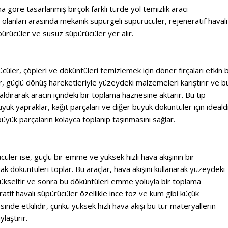
rına göre tasarlanmış birçok farklı türde yol temizlik aracı
olanları arasında mekanik süpürgeli süpürücüler, rejeneratif havalı
ürücüler ve susuz süpürücüler yer alır.
üler, çöpleri ve döküntüleri temizlemek için döner fırçaları etkin b
lar, güçlü dönüş hareketleriyle yüzeydeki malzemeleri karıştırır ve b
ldırarak aracın içindeki bir toplama haznesine aktarır. Bu tip
üyük yapraklar, kağıt parçaları ve diğer büyük döküntüler için ideald
üyük parçaların kolayca toplanıp taşınmasını sağlar.
cüler ise, güçlü bir emme ve yüksek hızlı hava akışının bir
 döküntüleri toplar. Bu araçlar, hava akışını kullanarak yüzeydeki
yükseltir ve sonra bu döküntüleri emme yoluyla bir toplama
tif havalı süpürücüler özellikle ince toz ve kum gibi küçük
nde etkilidir, çünkü yüksek hızlı hava akışı bu tür materyallerin
laştırır.