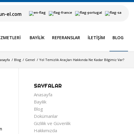
n-el.com
IZMETLERI
BAYILIK
REFERANSLAR
İLETIŞIM
BLOG
asayfa
/
Blog
/
Genel
/
Yol Temizlik Araçları Hakkında Ne Kadar Bilgimiz Var?
SAYFALAR
Anasayfa
Bayilik
Blog
Dokümanlar
Gizlilik ve Güvenlik
ın
Hakkımızda