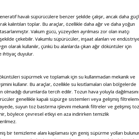
neratif havalı süpürücülere benzer şekilde çalışır, ancak daha güç
ak kalıntıları toplar. Bu araçlar, özellikle daha ağır ve daha yoğun
 tasarlanmıştır. Vakum gücü, yüzeyden ayrılması zor olan inatçı
 şekilde çekebilir. Vakumlu süpürücüler, inşaat alanları ve endüstriye
gın olarak kullanılır, çünkü bu alanlarda çıkan ağır döküntüler için
 ihtiyaç duyulur.
döküntüleri süpürmek ve toplamak için su kullanmadan mekanik ve
imini kullanır. Bu araçlar, özellikle su kısıtlamaları olan bölgelerde
n olmadığı durumlarda tercih edilir. Tozun hava yoluyla dağılmasını
ücüler genellikle kapalı süpürge sistemleri veya gelişmiş filtrele
 sayede, suyun toz bastırma işlevini mekanik filtreler ve gelişmiş to
ir, böylece çevresel etkiyi en aza indirirken temizlik
erilmez.
eniş bir temizleme alanı kaplaması için geniş süpürme yolları bulunur