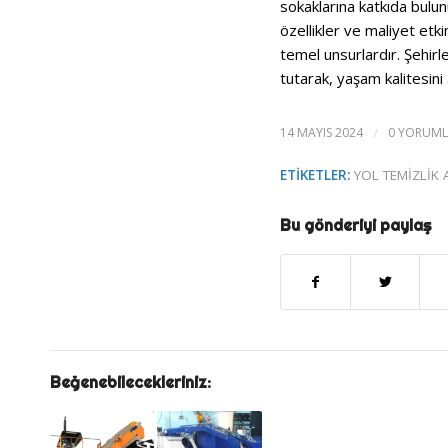
sokaklarına katkıda bulunu
özellikler ve maliyet etk
temel unsurlardır. Şehirle
tutarak, yaşam kalitesini
14 MAYIS 2024
/
0 YORUML
ETIKETLER:
YOL TEMIZLIK 
Bu gönderiyi paylaş
Beğenebilecekleriniz: