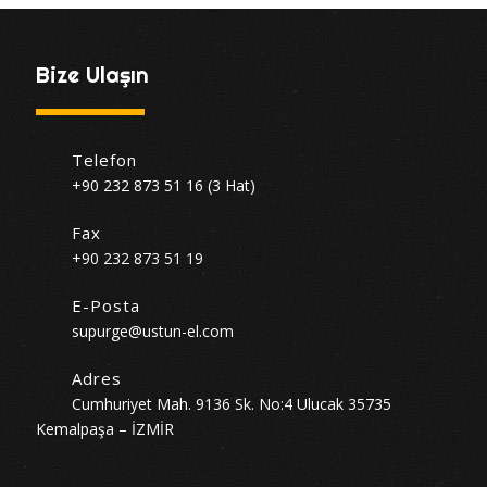
Bize Ulaşın
Telefon
+90 232 873 51 16 (3 Hat)
Fax
+90 232 873 51 19
E-Posta
supurge@ustun-el.com
Adres
Cumhuriyet Mah. 9136 Sk. No:4 Ulucak 35735
Kemalpaşa – İZMİR