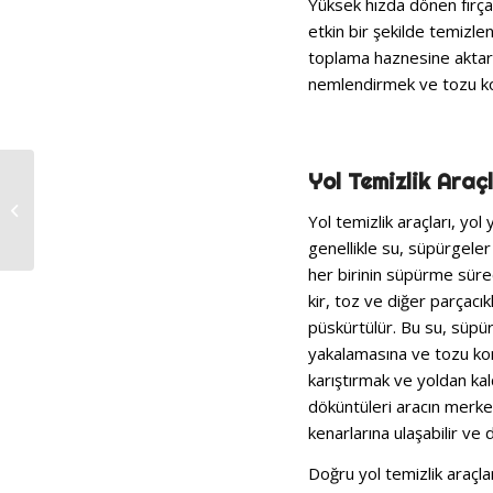
Yüksek hızda dönen fırça
etkin bir şekilde temizle
toplama haznesine aktarıl
nemlendirmek ve tozu kon
Daha Temiz Sokaklar
Yol Temizlik Araç
İçin Yol Temizleme
Yol temizlik araçları, yol
Süpürgesi Seçim
Kılavuzu
genellikle su, süpürgeler
her birinin süpürme sürec
kir, toz ve diğer parçac
püskürtülür. Bu su, süpür
yakalamasına ve tozu kon
karıştırmak ve yoldan ka
döküntüleri aracın merkez
kenarlarına ulaşabilir ve 
Doğru yol temizlik araçla