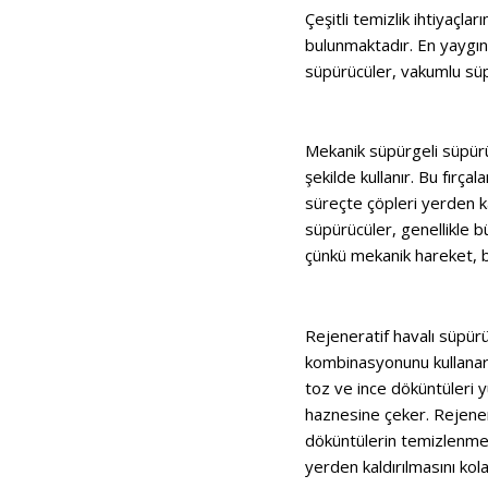
Çeşitli temizlik ihtiyaçla
bulunmaktadır. En yaygın 
süpürücüler, vakumlu süp
Mekanik süpürgeli süpürüc
şekilde kullanır. Bu fırça
süreçte çöpleri yerden ka
süpürücüler, genellikle b
çünkü mekanik hareket, b
Rejeneratif havalı süpürü
kombinasyonunu kullanarak
toz ve ince döküntüleri 
haznesine çeker. Rejenera
döküntülerin temizlenmesi
yerden kaldırılmasını kolay