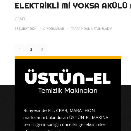
ELEKTRIKLI MI YOKSA AKÜLÜ
GENEL
/
/
16 ŞUBAT 2024
0 YORUMLAR
TARAFINDAN
USTUNELADM
1
2
3
Bünyesinde FİL, CRAB, MARATHON
markalarını bulunduran ÜSTÜN-EL MAKİNA
temizliğin insanlığın öncelikli gereksinimleri