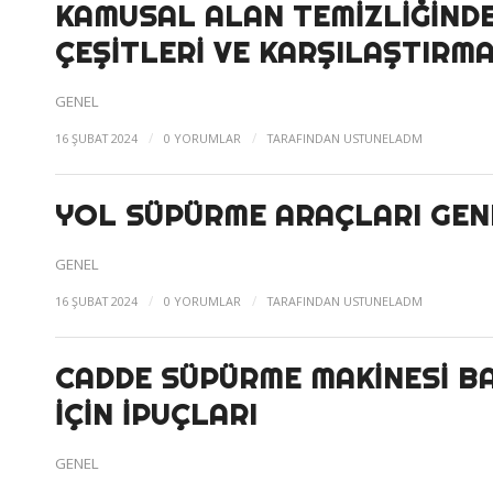
KAMUSAL ALAN TEMIZLIĞINDE
ÇEŞITLERI VE KARŞILAŞTIRM
GENEL
/
/
16 ŞUBAT 2024
0 YORUMLAR
TARAFINDAN
USTUNELADM
YOL SÜPÜRME ARAÇLARI GENE
GENEL
/
/
16 ŞUBAT 2024
0 YORUMLAR
TARAFINDAN
USTUNELADM
CADDE SÜPÜRME MAKINESI B
İÇIN İPUÇLARI
GENEL