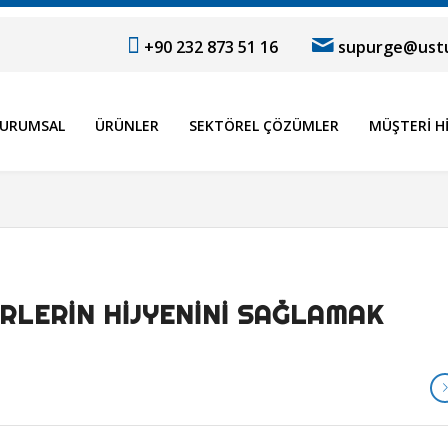
+90 232 873 51 16
supurge@ustu
URUMSAL
ÜRÜNLER
SEKTÖREL ÇÖZÜMLER
MÜŞTERI H
IRLERIN HIJYENINI SAĞLAMAK