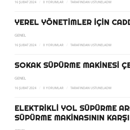
/
/
16 ŞUBAT 2024
0 YORUMLAR
TARAFINDAN
USTUNELADM
YEREL YÖNETIMLER İÇIN CAD
GENEL
/
/
16 ŞUBAT 2024
0 YORUMLAR
TARAFINDAN
USTUNELADM
SOKAK SÜPÜRME MAKINESI ÇE
GENEL
/
/
16 ŞUBAT 2024
0 YORUMLAR
TARAFINDAN
USTUNELADM
ELEKTRIKLI YOL SÜPÜRME AR
SÜPÜRME MAKINASININ KARŞI