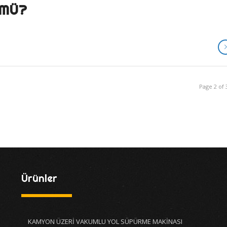
 MÜ?
Page 2 of 
Ürünler
KAMYON ÜZERİ VAKUMLU YOL SÜPÜRME MAKİNASI