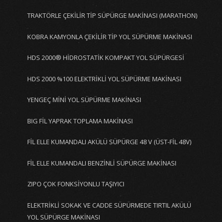
TRAKTÖRLE ÇEKİLİR TİP SÜPÜRGE MAKİNASI (MARATHON)
KOBRA KAMYONLA ÇEKİLİR TİP YOL SÜPÜRME MAKİNASI
HDS 2000® HİDROSTATİK KOMPAKT YOL SÜPÜRGESİ
HDS 2000 %100 ELEKTRİKLİ YOL SÜPÜRME MAKİNASI
YENGEÇ MİNİ YOL SÜPÜRME MAKİNASI
BIG FİL YAPRAK TOPLAMA MAKİNASI
FİL ELLE KUMANDALI AKÜLÜ SÜPÜRGE 48 V (ÜST-FİL 48V)
FİL ELLE KUMANDALI BENZİNLİ SÜPÜRGE MAKİNASI
ZIPO ÇOK FONKSİYONLU TAŞIYICI
ELEKTRİKLİ SOKAK VE CADDE SÜPÜRMEDE TIRTIL AKÜLÜ
YOL SÜPÜRGE MAKİNASI