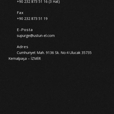
+90 232 873 51 16 (3 Hat)
Fax
+90 232 873 51 19
E-Posta
supurge@ustun-el.com
Adres
Cumhuriyet Mah. 9136 Sk. No:4 Ulucak 35735
Kemalpaşa – İZMİR