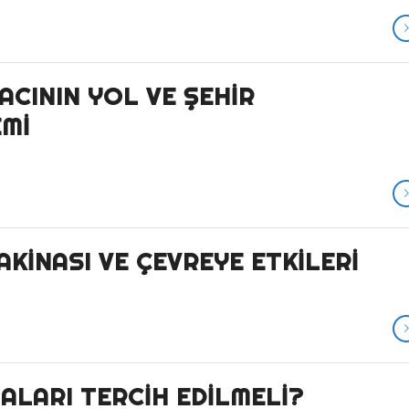
ACININ YOL VE ŞEHIR
EMI
KINASI VE ÇEVREYE ETKILERI
ALARI TERCIH EDILMELI?