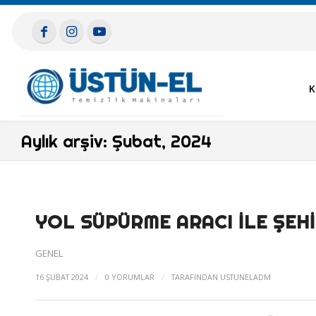
K
Aylık arşiv: Şubat, 2024
YOL SÜPÜRME ARACI ILE ŞEH
GENEL
/
/
16 ŞUBAT 2024
0 YORUMLAR
TARAFINDAN
USTUNELADM