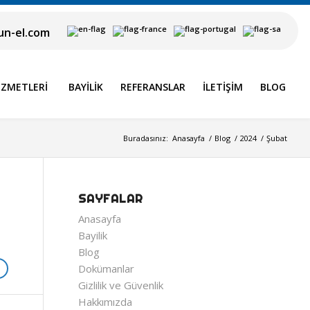
n-el.com
IZMETLERI
BAYILIK
REFERANSLAR
İLETIŞIM
BLOG
Buradasınız:
Anasayfa
/
Blog
/
2024
/
Şubat
SAYFALAR
Anasayfa
Bayilik
Blog
Dokümanlar
Gizlilik ve Güvenlik
Hakkımızda