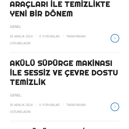
ARAÇLARI ILE TEMIZLIKTE
YENI BIR DÖNEM
GENEL
/
/
30 ARALIK 2024
0 YORUMLAR
TARAFINDAN
USTUNELADM
AKÜLÜ SÜPÜRGE MAKINASI
ILE SESSIZ VE ÇEVRE DOSTU
TEMIZLIK
GENEL
/
/
30 ARALIK 2024
0 YORUMLAR
TARAFINDAN
USTUNELADM