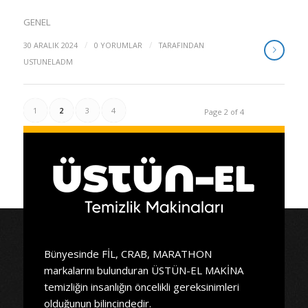
GENEL
/
/
30 ARALIK 2024
0 YORUMLAR
TARAFINDAN
USTUNELADM
1
2
3
4
Page 2 of 4
Bünyesinde FİL, CRAB, MARATHON
markalarını bulunduran ÜSTÜN-EL MAKİNA
temizliğin insanlığın öncelikli gereksinimleri
olduğunun bilincindedir.