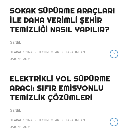
SOKAK SÜPÜRME ARAÇLARI
ILE DAHA VERIMLI ŞEHIR
TEMIZLIĞI NASIL YAPILIR?
GENEL
/
/
30 ARALIK 2024
0 YORUMLAR
TARAFINDAN
USTUNELADM
ELEKTRIKLI YOL SÜPÜRME
ARACI: SIFIR EMISYONLU
TEMIZLIK ÇÖZÜMLERI
GENEL
/
/
30 ARALIK 2024
0 YORUMLAR
TARAFINDAN
USTUNELADM