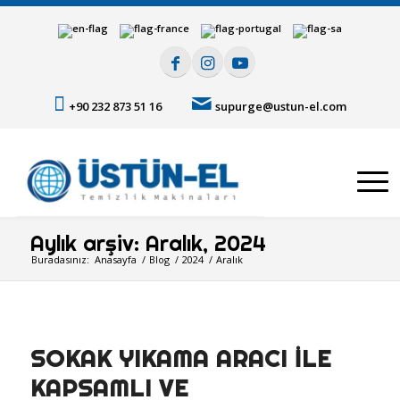
+90 232 873 51 16
supurge@ustun-el.com
Aylık arşiv: Aralık, 2024
Buradasınız:
Anasayfa
/
Blog
/
2024
/
Aralık
SOKAK YIKAMA ARACI ILE
KAPSAMLI VE