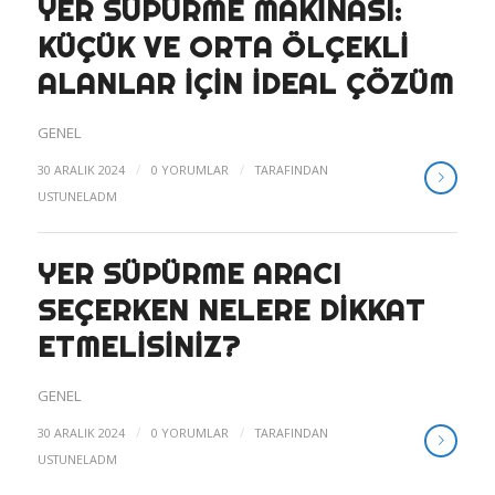
YER SÜPÜRME MAKINASI:
KÜÇÜK VE ORTA ÖLÇEKLI
ALANLAR İÇIN İDEAL ÇÖZÜM
GENEL
/
/
30 ARALIK 2024
0 YORUMLAR
TARAFINDAN
USTUNELADM
YER SÜPÜRME ARACI
SEÇERKEN NELERE DIKKAT
ETMELISINIZ?
GENEL
/
/
30 ARALIK 2024
0 YORUMLAR
TARAFINDAN
USTUNELADM