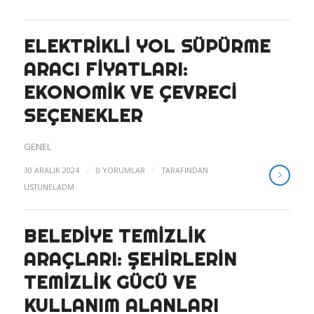
ELEKTRIKLI YOL SÜPÜRME
ARACI FIYATLARI:
EKONOMIK VE ÇEVRECI
SEÇENEKLER
GENEL
/
/
30 ARALIK 2024
0 YORUMLAR
TARAFINDAN
USTUNELADM
BELEDIYE TEMIZLIK
ARAÇLARI: ŞEHIRLERIN
TEMIZLIK GÜCÜ VE
KULLANIM ALANLARI