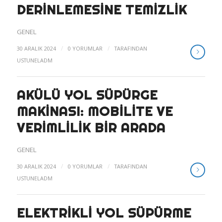
DERINLEMESINE TEMIZLIK
GENEL
/
/
30 ARALIK 2024
0 YORUMLAR
TARAFINDAN
USTUNELADM
AKÜLÜ YOL SÜPÜRGE
MAKINASI: MOBILITE VE
VERIMLILIK BIR ARADA
GENEL
/
/
30 ARALIK 2024
0 YORUMLAR
TARAFINDAN
USTUNELADM
ELEKTRIKLI YOL SÜPÜRME