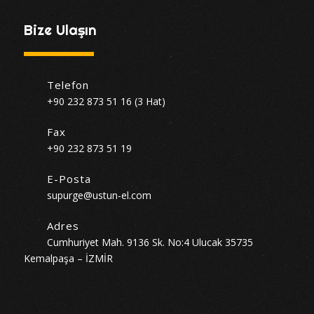
Bize Ulaşın
Telefon
+90 232 873 51 16 (3 Hat)
Fax
+90 232 873 51 19
E-Posta
supurge@ustun-el.com
Adres
Cumhuriyet Mah. 9136 Sk. No:4 Ulucak 35735
Kemalpaşa – İZMİR