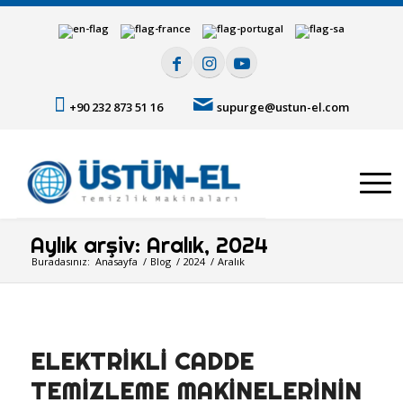
+90 232 873 51 16
supurge@ustun-el.com
Aylık arşiv: Aralık, 2024
Buradasınız:
Anasayfa
/
Blog
/
2024
/
Aralık
ELEKTRIKLI CADDE
TEMIZLEME MAKINELERININ