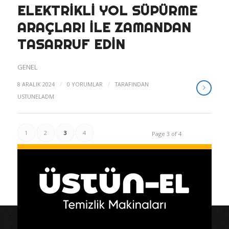
ELEKTRIKLI YOL SÜPÜRME
ARAÇLARI ILE ZAMANDAN
TASARRUF EDIN
GENEL
/
/
8 ARALIK 2024
0 YORUMLAR
TARAFINDAN
USTUNELADM
1
2
3
4
Page 3 of 4