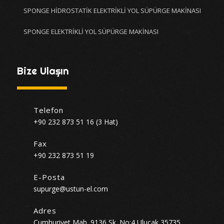
SPONGE HİDROSTATİK ELEKTRİKLİ YOL SÜPÜRGE MAKİNASI
SPONGE ELEKTRİKLİ YOL SÜPÜRGE MAKİNASI
Bize Ulaşın
Telefon
+90 232 873 51 16 (3 Hat)
Fax
+90 232 873 51 19
E-Posta
supurge@ustun-el.com
Adres
Cumhuriyet Mah. 9136 Sk. No:4 Ulucak 35735