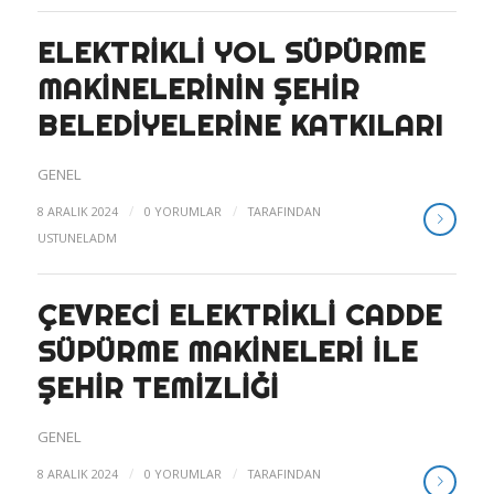
ELEKTRIKLI YOL SÜPÜRME
MAKINELERININ ŞEHIR
BELEDIYELERINE KATKILARI
GENEL
/
/
8 ARALIK 2024
0 YORUMLAR
TARAFINDAN
USTUNELADM
ÇEVRECI ELEKTRIKLI CADDE
SÜPÜRME MAKINELERI ILE
ŞEHIR TEMIZLIĞI
GENEL
/
/
8 ARALIK 2024
0 YORUMLAR
TARAFINDAN