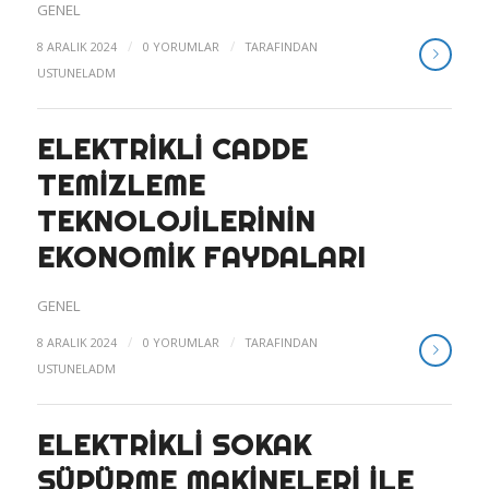
GENEL
/
/
8 ARALIK 2024
0 YORUMLAR
TARAFINDAN
USTUNELADM
ELEKTRIKLI CADDE
TEMIZLEME
TEKNOLOJILERININ
EKONOMIK FAYDALARI
GENEL
/
/
8 ARALIK 2024
0 YORUMLAR
TARAFINDAN
USTUNELADM
ELEKTRIKLI SOKAK
SÜPÜRME MAKINELERI ILE