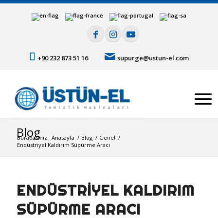
+90 232 873 51 16
supurge@ustun-el.com
Blog
Buradasınız:
Anasayfa
/
Blog
/
Genel
/
Endüstriyel Kaldırım Süpürme Aracı
ENDÜSTRIYEL KALDIRIM
SÜPÜRME ARACI