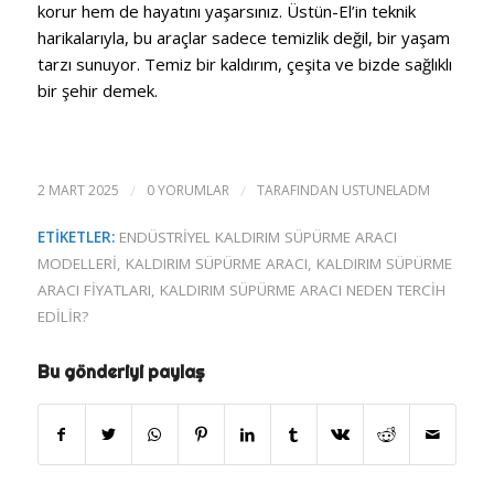
korur hem de hayatını yaşarsınız. Üstün-El’in teknik
harikalarıyla, bu araçlar sadece temizlik değil, bir yaşam
tarzı sunuyor. Temiz bir kaldırım, çeşita ve bizde sağlıklı
bir şehir demek.
2 MART 2025
/
0 YORUMLAR
/
TARAFINDAN
USTUNELADM
ETIKETLER:
ENDÜSTRIYEL KALDIRIM SÜPÜRME ARACI
MODELLERI
,
KALDIRIM SÜPÜRME ARACI
,
KALDIRIM SÜPÜRME
ARACI FIYATLARI
,
KALDIRIM SÜPÜRME ARACI NEDEN TERCIH
EDILIR?
Bu gönderiyi paylaş