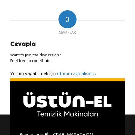
0
CEVAPLAR
Cevapla
Want to join the discussion?
Feel free to contribute!
Yorum yapabilmek için
oturum açmalısınız
.
Bünyesinde FİL, CRAB, MARATHON