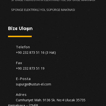
SPONGE ELEKTRİKLİ YOL SÜPÜRGE MAKİNASI
Bize Ulaşın
Telefon
+90 232 873 51 16 (3 Hat)
Fax
+90 232 873 51 19
E-Posta
supurge@ustun-el.com
Adres
Cumhuriyet Mah. 9136 Sk. No:4 Ulucak 35735
Kemalpaşa – İZMİR