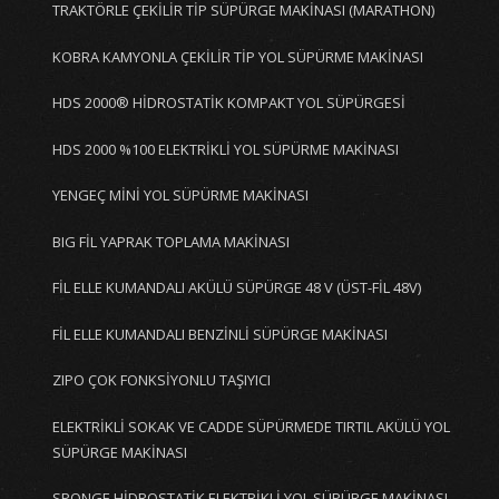
TRAKTÖRLE ÇEKİLİR TİP SÜPÜRGE MAKİNASI (MARATHON)
KOBRA KAMYONLA ÇEKİLİR TİP YOL SÜPÜRME MAKİNASI
HDS 2000® HİDROSTATİK KOMPAKT YOL SÜPÜRGESİ
HDS 2000 %100 ELEKTRİKLİ YOL SÜPÜRME MAKİNASI
YENGEÇ MİNİ YOL SÜPÜRME MAKİNASI
BIG FİL YAPRAK TOPLAMA MAKİNASI
FİL ELLE KUMANDALI AKÜLÜ SÜPÜRGE 48 V (ÜST-FİL 48V)
FİL ELLE KUMANDALI BENZİNLİ SÜPÜRGE MAKİNASI
ZIPO ÇOK FONKSİYONLU TAŞIYICI
ELEKTRİKLİ SOKAK VE CADDE SÜPÜRMEDE TIRTIL AKÜLÜ YOL
SÜPÜRGE MAKİNASI
SPONGE HİDROSTATİK ELEKTRİKLİ YOL SÜPÜRGE MAKİNASI