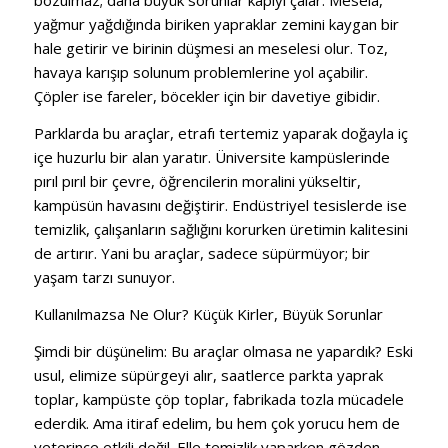
bozulmaz; daha büyük sorunlar kapıyı çalar. Mesela,
yağmur yağdığında biriken yapraklar zemini kaygan bir
hale getirir ve birinin düşmesi an meselesi olur. Toz,
havaya karışıp solunum problemlerine yol açabilir.
Çöpler ise fareler, böcekler için bir davetiye gibidir.
Parklarda bu araçlar, etrafı tertemiz yaparak doğayla iç
içe huzurlu bir alan yaratır. Üniversite kampüslerinde
pırıl pırıl bir çevre, öğrencilerin moralini yükseltir,
kampüsün havasını değiştirir. Endüstriyel tesislerde ise
temizlik, çalışanların sağlığını korurken üretimin kalitesini
de artırır. Yani bu araçlar, sadece süpürmüyor; bir
yaşam tarzı sunuyor.
Kullanılmazsa Ne Olur? Küçük Kirler, Büyük Sorunlar
Şimdi bir düşünelim: Bu araçlar olmasa ne yapardık? Eski
usul, elimize süpürgeyi alır, saatlerce parkta yaprak
toplar, kampüste çöp toplar, fabrikada tozla mücadele
ederdik. Ama itiraf edelim, bu hem çok yorucu hem de
yeterince etkili değil. Elle temizlik yaparken gözden