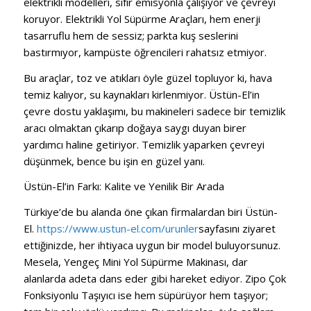
elektrikli modelleri, sıfır emisyonla çalışıyor ve çevreyi
koruyor. Elektrikli Yol Süpürme Araçları, hem enerji
tasarruflu hem de sessiz; parkta kuş seslerini
bastırmıyor, kampüste öğrencileri rahatsız etmiyor.
Bu araçlar, toz ve atıkları öyle güzel topluyor ki, hava
temiz kalıyor, su kaynakları kirlenmiyor. Üstün-El’in
çevre dostu yaklaşımı, bu makineleri sadece bir temizlik
aracı olmaktan çıkarıp doğaya saygı duyan birer
yardımcı haline getiriyor. Temizlik yaparken çevreyi
düşünmek, bence bu işin en güzel yanı.
Üstün-El’in Farkı: Kalite ve Yenilik Bir Arada
Türkiye’de bu alanda öne çıkan firmalardan biri Üstün-
El.
https://www.ustun-el.com/urunler
sayfasını ziyaret
ettiğinizde, her ihtiyaca uygun bir model buluyorsunuz.
Mesela, Yengeç Mini Yol Süpürme Makinası, dar
alanlarda adeta dans eder gibi hareket ediyor. Zipo Çok
Fonksiyonlu Taşıyıcı ise hem süpürüyor hem taşıyor;