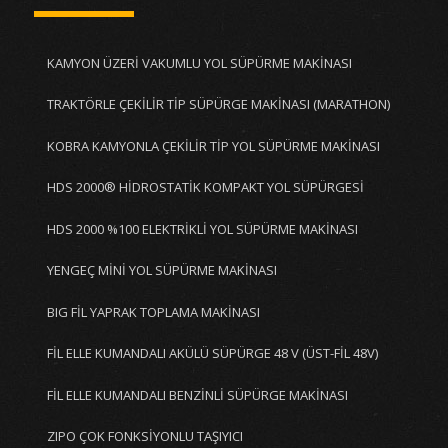
KAMYON ÜZERİ VAKUMLU YOL SÜPÜRME MAKİNASI
TRAKTÖRLE ÇEKİLİR TİP SÜPÜRGE MAKİNASI (MARATHON)
KOBRA KAMYONLA ÇEKİLİR TİP YOL SÜPÜRME MAKİNASI
HDS 2000® HİDROSTATİK KOMPAKT YOL SÜPÜRGESİ
HDS 2000 %100 ELEKTRİKLİ YOL SÜPÜRME MAKİNASI
YENGEÇ MİNİ YOL SÜPÜRME MAKİNASI
BIG FİL YAPRAK TOPLAMA MAKİNASI
FİL ELLE KUMANDALI AKÜLÜ SÜPÜRGE 48 V (ÜST-FİL 48V)
FİL ELLE KUMANDALI BENZİNLİ SÜPÜRGE MAKİNASI
ZIPO ÇOK FONKSİYONLU TAŞIYICI