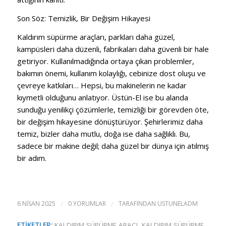
Son Söz: Temizlik, Bir Değişim Hikayesi
Kaldırım süpürme araçları, parkları daha güzel,
kampüsleri daha düzenli, fabrikaları daha güvenli bir hale
getiriyor. Kullanılmadığında ortaya çıkan problemler,
bakımın önemi, kullanım kolaylığı, cebinize dost oluşu ve
çevreye katkıları… Hepsi, bu makinelerin ne kadar
kıymetli olduğunu anlatıyor. Üstün-El ise bu alanda
sunduğu yenilikçi çözümlerle, temizliği bir görevden öte,
bir değişim hikayesine dönüştürüyor. Şehirlerimiz daha
temiz, bizler daha mutlu, doğa ise daha sağlıklı. Bu,
sadece bir makine değil; daha güzel bir dünya için atılmış
bir adım.
6 NISAN 2025
/
0 YORUMLAR
/
TARAFINDAN
USTUNELADM
ETIKETLER:
KALDIRIM SÜPÜRME ARACI
,
KALDIRIM SÜPÜRME