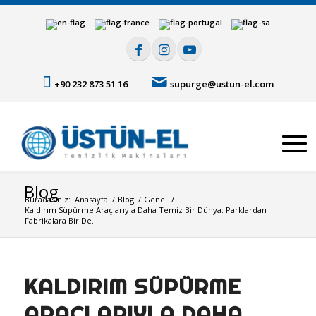
+90 232 873 51 16
supurge@ustun-el.com
Blog
Buradasınız:
Anasayfa
/
Blog
/
Genel
/
Kaldırım Süpürme Araçlarıyla Daha Temiz Bir Dünya: Parklardan
Fabrikalara Bir De...
KALDIRIM SÜPÜRME
ARAÇLARIYLA DAHA