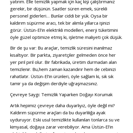
yatırım. Elle temizlik yapmak için kaç kişi çalıştırmanız
gerekir, bir düşünün. Saatler süren emek, sürekli
personel giderleri… Bunlar ciddi bir yük. Oysa bir
kaldırım süpürme aracı, tek bir alımla yıllarca işinizi
görür. Üstün-El’in elektrikli modelleri, enerji tüketimini
öyle güzel optimize etmiş ki, işletme maliyeti çok düşük.
Bir de şu var: Bu araçlar, temizlik süresini inanılmaz
kısaltıyor. Bir parkta, ziyaretçiler gelmeden önce her
yer pırıl pırıl olur. Bir fabrikada, üretim durmadan alan
temizlenir. Bu,hem zaman kazandırır hem de cebinizi
rahatlatır. Üstün-El’in ürünleri, öyle sağlam ki, sık sık
tamir ya da değişim derdiyle uğraşmazsınız.
Çevreye Saygı: Temizlik Yaparken Doğayı Korumak
Artık hepimiz çevreye daha duyarlıyız, öyle değil mi?
Kaldırım süpürme araçları da bu duyarlılığa ayak
uyduruyor. Eski usul temizlikte kullanılan tonlarca su ve
kimyasal, doğaya zarar verebiliyor. Ama Üstün-El’in