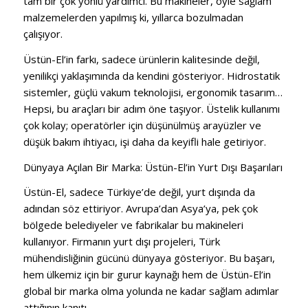
tam bir çok yönlü yardımcı. Bu makineler, öyle sağlam
malzemelerden yapılmış ki, yıllarca bozulmadan
çalışıyor.
Üstün-El’in farkı, sadece ürünlerin kalitesinde değil,
yenilikçi yaklaşımında da kendini gösteriyor. Hidrostatik
sistemler, güçlü vakum teknolojisi, ergonomik tasarım…
Hepsi, bu araçları bir adım öne taşıyor. Üstelik kullanımı
çok kolay; operatörler için düşünülmüş arayüzler ve
düşük bakım ihtiyacı, işi daha da keyifli hale getiriyor.
Dünyaya Açılan Bir Marka: Üstün-El’in Yurt Dışı Başarıları
Üstün-El, sadece Türkiye’de değil, yurt dışında da
adından söz ettiriyor. Avrupa’dan Asya’ya, pek çok
bölgede belediyeler ve fabrikalar bu makineleri
kullanıyor. Firmanın yurt dışı projeleri, Türk
mühendisliğinin gücünü dünyaya gösteriyor. Bu başarı,
hem ülkemiz için bir gurur kaynağı hem de Üstün-El’in
global bir marka olma yolunda ne kadar sağlam adımlar
attığının kanıtı.