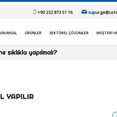
+90 232 873 51 16
supurge@ustu
URUMSAL
ÜRÜNLER
SEKTÖREL ÇÖZÜMLER
MÜŞTERI H
e sıklıkla yapılmalı?
L YAPILIR