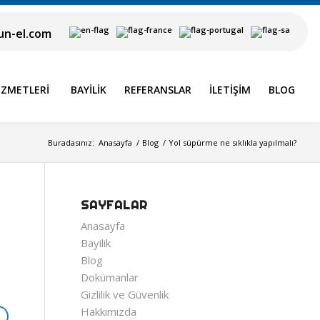
n-el.com
IZMETLERI
BAYILIK
REFERANSLAR
İLETIŞIM
BLOG
Buradasınız:
Anasayfa
/
Blog
/
Yol süpürme ne sıklıkla yapılmalı?
SAYFALAR
Anasayfa
Bayilik
Blog
Dokümanlar
Gizlilik ve Güvenlik
Hakkımızda