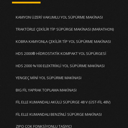
KAMYON ÜZERİ VAKUMLU YOL SÜPÜRME MAKİNASI
TRAKTÖRLE ÇEKİLİR TİP SÜPÜRGE MAKİNASI (MARATHON)
KOBRA KAMYONLA ÇEKİLİR TİP YOL SÜPÜRME MAKİNASI
HDS 2000® HİDROSTATİK KOMPAKT YOL SÜPÜRGESİ
HDS 2000 %100 ELEKTRİKLİ YOL SÜPÜRME MAKİNASI
YENGEÇ MİNİ YOL SÜPÜRME MAKİNASI
BIG FİL YAPRAK TOPLAMA MAKİNASI
FİL ELLE KUMANDALI AKÜLÜ SÜPÜRGE 48 V (ÜST-FİL 48V)
FİL ELLE KUMANDALI BENZİNLİ SÜPÜRGE MAKİNASI
ZIPO ÇOK FONKSİYONLU TAŞIYICI