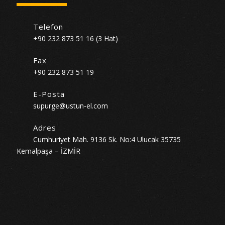
Telefon
+90 232 873 51 16 (3 Hat)
Fax
+90 232 873 51 19
E-Posta
supurge@ustun-el.com
Adres
Cumhuriyet Mah. 9136 Sk. No:4 Ulucak 35735
Kemalpaşa – İZMİR