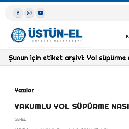
K
Şunun için etiket arşivi: Yol süpürme n
Yazılar
VAKUMLU YOL SÜPÜRME NASI
GENEL
/
/
2 MART 2025
0 YORUMLAR
TARAFINDAN
USTUNELADM