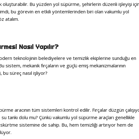
sk oluşturabilir. Bu yüzden yol süpürme, şehirlerin düzenli işleyişi içi
mdi, bu görevin en etkili yöntemlerinden biri olan vakumlu yol
z atalım.
rmesi Nasıl Yapılır?
ern teknolojinin belediyelere ve temizlik ekiplerine sunduğu en
 Bu sistem, mekanik fırçaların ve güçlü emiş mekanizmalarının
i, bu süreç nasıl işliyor?
rme aracının tüm sistemleri kontrol edilir. Fırçalar düzgün çalışıy
, su tankı dolu mu? Çünkü vakumlu yol süpürme araçları genellikle
üskürtme sistemine de sahip. Bu, hem temizliği artırıyor hem de
lüyor.