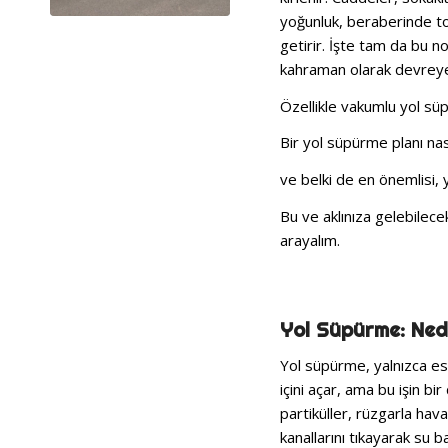
yoğunluk, beraberinde to
getirir. İşte tam da bu n
kahraman olarak devreye g
Özellikle vakumlu yol süp
Bir yol süpürme planı nası
ve belki de en önemlisi, 
Bu ve aklınıza gelebilece
arayalım.
Yol Süpürme: Ne
Yol süpürme, yalnızca este
içini açar, ama bu işin bi
partiküller, rüzgarla hav
kanallarını tıkayarak su b