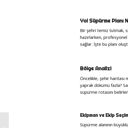
Yol Süpürme Planı N
Bir şehri temiz tutmak, sp
hazırlarken, profesyone
sağlar. İşte bu planı olu
Bölge Analizi
Öncelikle, şehir haritası
yaprak dökümü fazla? San
süpürme rotasını belirle
Ekipman ve Ekip Seçim
Süpürme alanının büyüklü
En Uygun Yol Süpürme