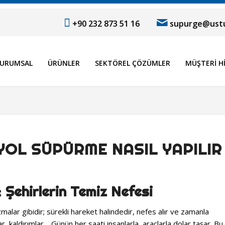
+90 232 873 51 16
supurge@ustu
URUMSAL
ÜRÜNLER
SEKTÖREL ÇÖZÜMLER
MÜŞTERI H
OL SÜPÜRME NASIL YAPILIR
 Şehirlerin Temiz Nefesi
malar gibidir; sürekli hareket halindedir, nefes alır ve zamanla
ar, kaldırımlar… Günün her saati insanlarla, araçlarla dolar taşar. Bu