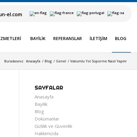
n-el.com
IZMETLERI
BAYILIK
REFERANSLAR
İLETIŞIM
BLOG
Buradasınız:
Anasayfa
/
Blog
/
Genel
/
Vakumlu Yol Süpürme Nasıl Yapılır
SAYFALAR
Anasayfa
Bayilik
Blog
Dokümanlar
Gizlilik ve Güvenlik
Hakkımızda