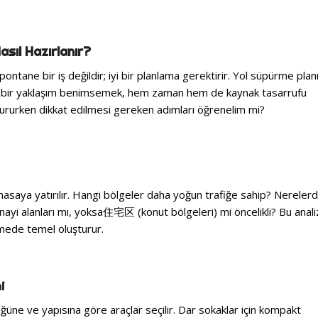
asıl Hazırlanır?
ontane bir iş değildir; iyi bir planlama gerektirir. Yol süpürme plan
l bir yaklaşım benimsemek, hem zaman hem de kaynak tasarrufu
ştururken dikkat edilmesi gereken adımları öğrenelim mi?
 masaya yatırılır. Hangi bölgeler daha yoğun trafiğe sahip? Nereler
ayi alanları mı, yoksa住宅区 (konut bölgeleri) mi öncelikli? Bu anali
mede temel oluşturur.
i
ğüne ve yapısına göre araçlar seçilir. Dar sokaklar için kompakt