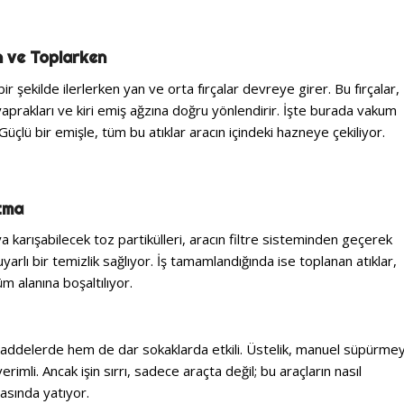
 ve Toplarken
ir şekilde ilerlerken yan ve orta fırçalar devreye girer. Bu fırçalar,
yaprakları ve kiri emiş ağzına doğru yönlendirir. İşte burada vakum
Güçlü bir emişle, tüm bu atıklar aracın içindeki hazneye çekiliyor.
tma
karışabilecek toz partikülleri, aracın filtre sisteminden geçerek
yarlı bir temizlik sağlıyor. İş tamamlandığında ise toplanan atıklar,
 alanına boşaltılıyor.
ddelerde hem de dar sokaklarda etkili. Üstelik, manuel süpürme
erimli. Ancak işin sırrı, sadece araçta değil; bu araçların nasıl
masında yatıyor.