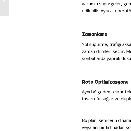
Aracı Fiyatları
vakumlu süpürgeler, geni
edilebilir. Ayrıca, operatö
Zamanlama
Yol süpürme, trafiği aks
zaman dilimleri seçilir.
sonbaharda yaprak dökümü 
Rota Optimizasyonu
Aynı bölgeden tekrar tekr
tasarrufu sağlar ve ekipleri
Bu plan, şehirlerin dinam
veya ani bir fırtınadan so