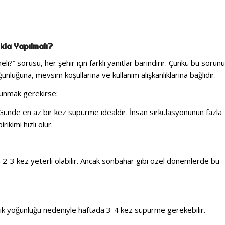
kla Yapılmalı?
meli?” sorusu, her şehir için farklı yanıtlar barındırır. Çünkü bu sorun
unluğuna, mevsim koşullarına ve kullanım alışkanlıklarına bağlıdır.
sunmak gerekirse:
Günde en az bir kez süpürme idealdir. İnsan sirkülasyonunun fazla
ikimi hızlı olur.
 2-3 kez yeterli olabilir. Ancak sonbahar gibi özel dönemlerde bu
atık yoğunluğu nedeniyle haftada 3-4 kez süpürme gerekebilir.