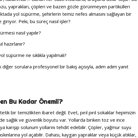
zu, yaprakları, çöpleri ve bazen gözle görünmeyen partikülleri
oktada yol süpürme, şehirlerin temiz nefes almasını sağlayan bir
iriyor. Peki, bu süreç nasıl işler?
ürmesi nasıl yapılır?
l hazırlanır?
yol süpürme ne sıklıkla yapılmalı?
k diğer sorulara profesyonel bir bakış açısıyla, adım adım yanıt
den Bu Kadar Önemli?
tik bir temizlikten ibaret değil. Evet, pırıl pırıl sokaklar hepimizin
r de sağlık ve güvenlik boyutu var. Yollarda biriken toz ve ince
aya karışıp solunum yollarını tehdit edebilir. Çöpler, yağmur suyu
askınlarına yol açabilir. Dahası, kaygan yapraklar veya küçük atıklar,