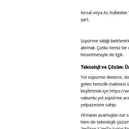
Kırsal veya Az Kullanılan 
şart.
Süpürme sıklığı belirlenir
alınmalı. Çünkü temiz bir 
hissetmesiyle de ilgili.
Teknoloji ve Çözüm: Üs
Yol süpürme denince, doğ
gelen temizlik makinesi 
keşfetmek için https://w
vakumlu yol süpürme araç
yelpazesine sahip.
Firmanın avantajları ise s
hem de teknolojik çözüm
2m³’ten 12m³’e kadar farkl