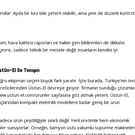
Yollar: Ayda bir kez bile yeterli olabilir, ama yine de düzenli kontrol
ken, hava kalitesi raporları ve halkın geri bildirimleri de dikkate
çevre, sadece teknik bir mesele değil; insanların kendini iyi
tün-El ile Tanışın
ru ekipman seçimi büyük fark yaratır. İşte burada, Türkiye’nin ön
üreticilerinden Üstün-El devreye giriyor. firmanın sunduğu çözümle
ww.ustun-el.com/urunler sayfasına göz atmak yeterli. Üstün-El,
larından kompakt elektrikli modellere kadar geniş bir ürün
adece ürün çeşitliliğiyle sınırlı değil. Yerli üretimle hem ekonomik
ler sunuyorlar. Örneğin, kamyon üstü vakumlu süpürme makineleri
ı kapasitelerle her ihtiyaca hitap ediyor. Elektrikli hidrostatik