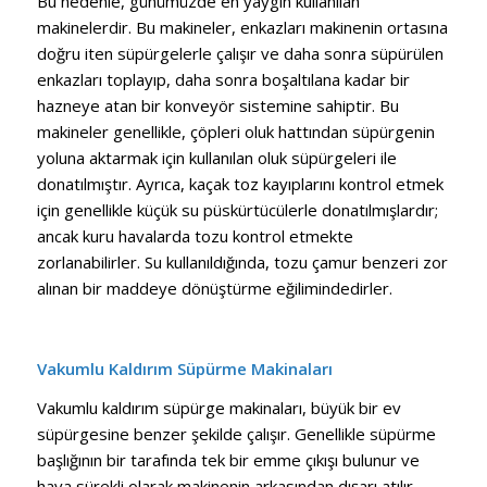
Bu nedenle, günümüzde en yaygın kullanılan
makinelerdir. Bu makineler, enkazları makinenin ortasına
doğru iten süpürgelerle çalışır ve daha sonra süpürülen
enkazları toplayıp, daha sonra boşaltılana kadar bir
hazneye atan bir konveyör sistemine sahiptir. Bu
makineler genellikle, çöpleri oluk hattından süpürgenin
yoluna aktarmak için kullanılan oluk süpürgeleri ile
donatılmıştır. Ayrıca, kaçak toz kayıplarını kontrol etmek
için genellikle küçük su püskürtücülerle donatılmışlardır;
ancak kuru havalarda tozu kontrol etmekte
zorlanabilirler. Su kullanıldığında, tozu çamur benzeri zor
alınan bir maddeye dönüştürme eğilimindedirler.
Vakumlu
Kaldırım Süpürme Makinaları
Vakumlu kaldırım süpürge makinaları, büyük bir ev
süpürgesine benzer şekilde çalışır. Genellikle süpürme
başlığının bir tarafında tek bir emme çıkışı bulunur ve
hava sürekli olarak makinenin arkasından dışarı atılır.