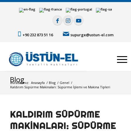
+90 232 873 51 16
supurge@ustun-el.com
Blog
Buradasınız:
Anasayfa
/
Blog
/
Genel
/
Kaldırım Süpürme Makinaları: Süpürme İşlemi ve Makina Tipleri
KALDIRIM SÜPÜRME
MAKINALARI: SÜPÜRME