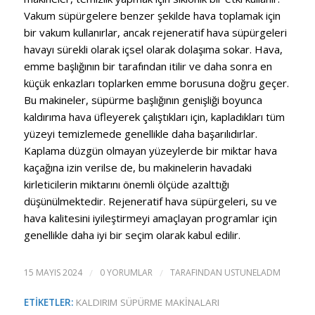
Vakum süpürgelere benzer şekilde hava toplamak için
bir vakum kullanırlar, ancak rejeneratif hava süpürgeleri
havayı sürekli olarak içsel olarak dolaşıma sokar. Hava,
emme başlığının bir tarafından itilir ve daha sonra en
küçük enkazları toplarken emme borusuna doğru geçer.
Bu makineler, süpürme başlığının genişliği boyunca
kaldırıma hava üfleyerek çalıştıkları için, kapladıkları tüm
yüzeyi temizlemede genellikle daha başarılıdırlar.
Kaplama düzgün olmayan yüzeylerde bir miktar hava
kaçağına izin verilse de, bu makinelerin havadaki
kirleticilerin miktarını önemli ölçüde azalttığı
düşünülmektedir. Rejeneratif hava süpürgeleri, su ve
hava kalitesini iyileştirmeyi amaçlayan programlar için
genellikle daha iyi bir seçim olarak kabul edilir.
15 MAYIS 2024
/
0 YORUMLAR
/
TARAFINDAN
USTUNELADM
ETIKETLER:
KALDIRIM SÜPÜRME MAKINALARI