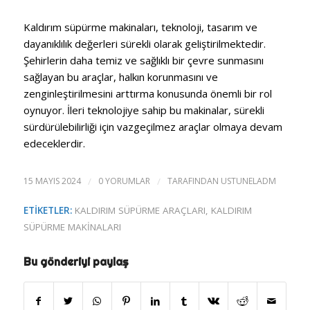
Kaldırım süpürme makinaları, teknoloji, tasarım ve
dayanıklılık değerleri sürekli olarak geliştirilmektedir.
Şehirlerin daha temiz ve sağlıklı bir çevre sunmasını
sağlayan bu araçlar, halkın korunmasını ve
zenginleştirilmesini arttırma konusunda önemli bir rol
oynuyor. İleri teknolojiye sahip bu makinalar, sürekli
sürdürülebilirliği için vazgeçilmez araçlar olmaya devam
edeceklerdir.
15 MAYIS 2024
/
0 YORUMLAR
/
TARAFINDAN
USTUNELADM
ETIKETLER:
KALDIRIM SÜPÜRME ARAÇLARI
,
KALDIRIM
SÜPÜRME MAKINALARI
Bu gönderiyi paylaş