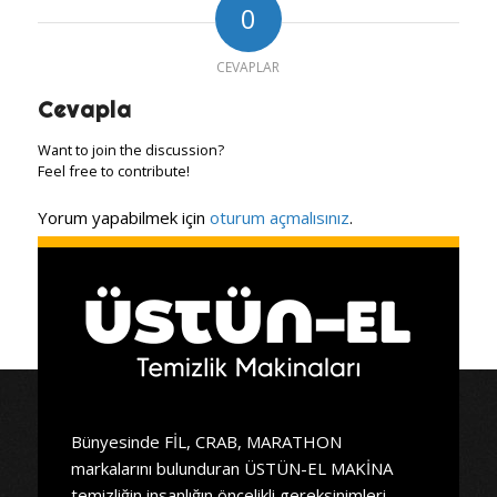
0
CEVAPLAR
Cevapla
Want to join the discussion?
Feel free to contribute!
Yorum yapabilmek için
oturum açmalısınız
.
Bünyesinde FİL, CRAB, MARATHON
markalarını bulunduran ÜSTÜN-EL MAKİNA
temizliğin insanlığın öncelikli gereksinimleri