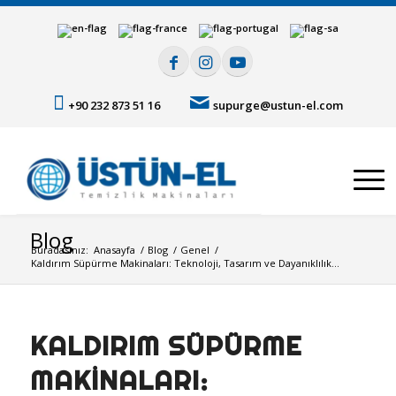
+90 232 873 51 16
supurge@ustun-el.com
Blog
Buradasınız:
Anasayfa
/
Blog
/
Genel
/
Kaldırım Süpürme Makinaları: Teknoloji, Tasarım ve Dayanıklılık...
KALDIRIM SÜPÜRME
MAKINALARI: