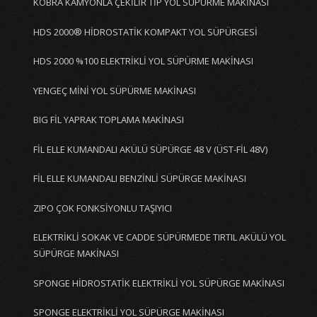
KOBRA KAMYONLA ÇEKİLİR TİP YOL SÜPÜRME MAKİNASI
HDS 2000® HİDROSTATİK KOMPAKT YOL SÜPÜRGESİ
HDS 2000 %100 ELEKTRİKLİ YOL SÜPÜRME MAKİNASI
YENGEÇ MİNİ YOL SÜPÜRME MAKİNASI
BIG FİL YAPRAK TOPLAMA MAKİNASI
FİL ELLE KUMANDALI AKÜLÜ SÜPÜRGE 48 V (ÜST-FİL 48V)
FİL ELLE KUMANDALI BENZİNLİ SÜPÜRGE MAKİNASI
ZIPO ÇOK FONKSİYONLU TAŞIYICI
ELEKTRİKLİ SOKAK VE CADDE SÜPÜRMEDE TIRTIL AKÜLÜ YOL
SÜPÜRGE MAKİNASI
SPONGE HİDROSTATİK ELEKTRİKLİ YOL SÜPÜRGE MAKİNASI
SPONGE ELEKTRİKLİ YOL SÜPÜRGE MAKİNASI