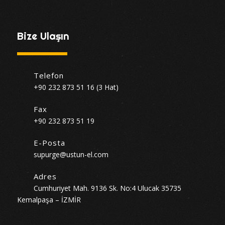
Bize Ulaşın
Telefon
+90 232 873 51 16 (3 Hat)
Fax
+90 232 873 51 19
E-Posta
supurge@ustun-el.com
Adres
Cumhuriyet Mah. 9136 Sk. No:4 Ulucak 35735
Kemalpaşa – İZMİR