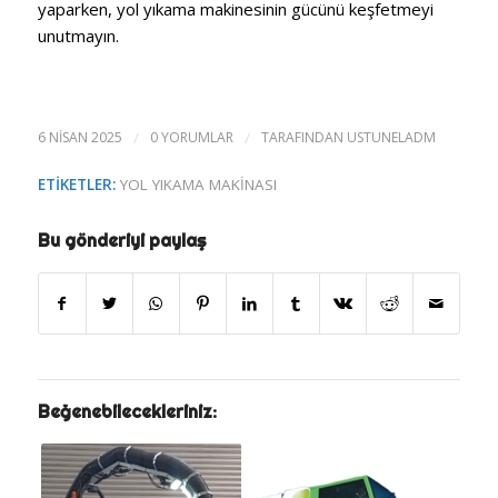
yaparken, yol yıkama makinesinin gücünü keşfetmeyi
unutmayın.
6 NISAN 2025
/
0 YORUMLAR
/
TARAFINDAN
USTUNELADM
ETIKETLER:
YOL YIKAMA MAKINASI
Bu gönderiyi paylaş
Beğenebilecekleriniz: