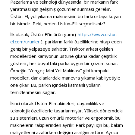
Pazarlama ve teknoloji dünyasında, bir markanın fark
yaratması için gelişmiş çözümler sunması gerekir.
Üstün-El, yol yıkama makinesinin bu farkı ortaya koyan
bir isimdir. Peki, neden Üstün-El’i seçmelisiniz?
İlk olarak, Üstün-El’in ürün gamı ​​(
https://www.ustun-
el.com/urunler
), parkların farklı özelliklerine hitap eden
geniş bir yelpazeye sahiptir. Traktör arkası çekilen
modellerden kamyonun üstüne çıkana kadar çeşitlilik
gösterir, her boyuttaki parka uygun bir çözüm sunar.
Örneğin “Yengeç Mini Yol Makinası” gibi kompakt
modeller, dar alanlardaki manevra yıkama kabiliyetiyle
öne çıkar. Bu, parkın içindeki katmanlı yolların
temizlenmesini sağlar.
İkinci olarak Üstün-El makineleri, dayanıklılık ve
teknolojik özelliklerle tasarlanmıştır. Yüksek dönemdeki
su sistemleri, uzun ömürlü motorlar ve ergonomik, bu
makinelerin rakiplerinden ayrılır. Park payı için bu, bakım
maliyetlerini azaltırken değişim aralığını arttırır. Ayrıca