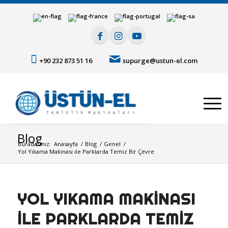
+90 232 873 51 16
supurge@ustun-el.com
Blog
Buradasınız:
Anasayfa
/
Blog
/
Genel
/
Yol Yıkama Makinası ile Parklarda Temiz Bir Çevre
YOL YIKAMA MAKINASI
ILE PARKLARDA TEMIZ