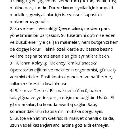
uzunluğu, genişliği ve malzeme türü (beton, asfalt, taş),
makine parçalarıdır. Dar ve kıvrımlı yollar için kompakt
modeller, geniş alanlar için ise yüksek kapasiteli
makineler uygundur.
2. Su ve Enerji Verimliliği: Çevre bilinci, modern park
yönetiminin bir parçasıdır. Su tüketimini optimize eden
ve düşük enerjiyle çalışan makineler, hem bütçenizi hem
de doğayı korur. Teknik özelliklerde su basıncı basıncı
ve litre başına temizlenen alan gibi ayrıntılara bakın.
3. Kullanım Kolaylığı: Makineyi kim kullanacak?
Operatörün eğitimi ve makinenin ergonomisi, günlük iş
verimini etkiler. Basit kontrol panelleri ve hafifletme,
kullanım süresinin kısaltılması.
4. Bakım ve Destek: Bir makinenin ömrü, bakım
kolaylığına ve yedek parça erişimine bağlıdır. Üstün-El
gibi markalar, bu konuda avantaj sağlar. Satış
sonrasındaki ürün kapsamını mutlaka sorgulayın.
5. Bütçe ve Yatırım Getirisi: İlk maliyet önemli olsa da,
uzun vadeli kazançları ardı ardına göz ardı etmeyin.