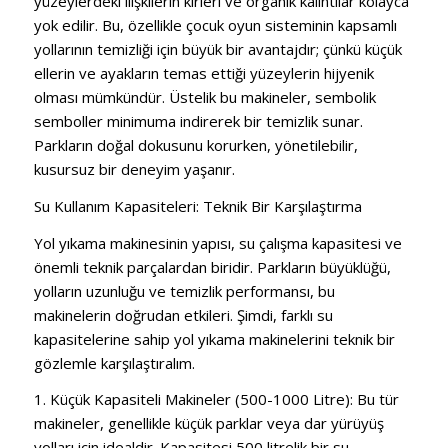
yüzeylerdeki ilişkilerin kirleri ve organik kalıntılar kolayca
yok edilir. Bu, özellikle çocuk oyun sisteminin kapsamlı
yollarının temizliği için büyük bir avantajdır; çünkü küçük
ellerin ve ayakların temas ettiği yüzeylerin hijyenik
olması mümkündür. Üstelik bu makineler, sembolik
semboller minimuma indirerek bir temizlik sunar.
Parkların doğal dokusunu korurken, yönetilebilir,
kusursuz bir deneyim yaşanır.
Su Kullanım Kapasiteleri: Teknik Bir Karşılaştırma
Yol yıkama makinesinin yapısı, su çalışma kapasitesi ve
önemli teknik parçalardan biridir. Parkların büyüklüğü,
yolların uzunluğu ve temizlik performansı, bu
makinelerin doğrudan etkileri. Şimdi, farklı su
kapasitelerine sahip yol yıkama makinelerini teknik bir
gözlemle karşılaştıralım.
1. Küçük Kapasiteli Makineler (500-1000 Litre): Bu tür
makineler, genellikle küçük parklar veya dar yürüyüş
yolları için idealdir. Kapasitesi 500 litrelik bir su