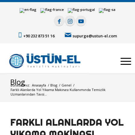
+90 232 873 51 16
supurge@ustun-el.com
Blog
Buradasınız:
Anasayfa
/
Blog
/
Genel
/
Farklı Alanlarda Yol Yıkama Makinası Kullanımında Temizlik
Uzmanlarından Tavsi...
FARKLI ALANLARDA YOL
YIKAMA MAKINASI