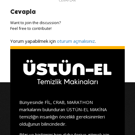
CEVAPLAR
Cevapla
Want to join the discussion?
Feel free to contribute!
Yorum yapabilmek için
oturum açmalısınız
.
Bünyesinde FİL, CRAB, MARATHON
markalarını bulunduran ÜSTÜN-EL MAKİNA
temizliğin insanlığın öncelikli gereksinimleri
olduğunun bilincindedir.
Bilgi ve birikimini hep daha ileriye gitmek için