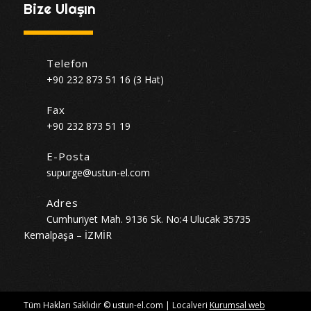
Bize Ulaşın
Telefon
+90 232 873 51 16 (3 Hat)
Fax
+90 232 873 51 19
E-Posta
supurge@ustun-el.com
Adres
Cumhuriyet Mah. 9136 Sk. No:4 Ulucak 35735
Kemalpaşa – İZMİR
Tüm Hakları Saklıdır © ustun-el.com | Localveri
Kurumsal web