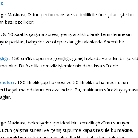
ik
rge Makinası, üstün performans ve verimlilik ile öne çıkar. İşte bu
n bazı özellikler:
: 8-10 saatlik çalışma süresi, geniş aralıklı olarak temizlenmesini
büyük parklar, bahçeler ve otoparklar gibi alanlarda önemli bir
liği
: 150 cm’lik süpürme genişliği, geniş hızlarda ve etkin bir şekil
ı olur. Bu özellik, temizlik işlemlerinin daha kısa sürede
neleri
: 180 litrelik çöp haznesi ve 50 litrelik su haznesi, uzun
eri boşaltma odalarını en aza indirir. Bu, makinanın sürekli çalışması
ağlar.
rge Makinası, belediyeler için ideal bir temizlik çözümü sunuyor.
i, uzun çalışma süresi ve geniş süpürme kapasitesi ile bu makine,
e verimli bir performans sergiler. Parklar, bahçeler, belediye