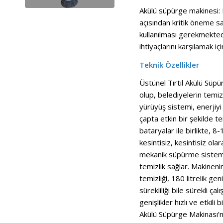
Akülü süpürge makinesi: 
açısından kritik öneme sa
kullanılması gerekmektedi
ihtiyaçlarını karşılamak
Teknik Özellikler
Üstünel Tırtıl Akülü Süp
olup, belediyelerin temiz
yürüyüş sistemi, enerjiy
çapta etkin bir şekilde t
bataryalar ile birlikte, 8
kesintisiz, kesintisiz o
mekanik süpürme sistemi, 
temizlik sağlar. Makineni
temizliği, 180 litrelik ge
sürekliliği bile sürekli 
genişlikler hızlı ve etkili
Akülü Süpürge Makinası’nı 