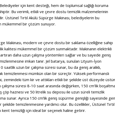
Belediyeler için kent desteği, hem de toplumsal sağlığı koruma
hiptir. Bu verimli, etkili ve çevre dostu temizlik malzemelerinin
r. Üstünel Tırtıl Akülü Süpürge Makinası, belediyelerin bu
 için mükemmel bir çözüm sunuyor.
ürge Makinası, modern ve çevre dostu bir saklama özelliğine sahip
lik kalitesi mükemmel bir çözüm sunmaktadır. Makinanın elektrikli
i artıran daha uzun çalışma yöntemleri sağlar ve bu sayede geniş
emizlenmesine imkan tanır. Jel batarya, sunulan Lityum-İyon
-10 saatlik uzun bir çalışma süresi sunar, bu da geniş aralıklı,
larak temizlenmesi mümkün olan bir süreçtir. Yüksek performanslı
zemindeki tüm kir ve attıkları etkili bir şekilde üst düzeyde üstü
n çalışma süresi 8-10 saat arasında değişirken, 150 cm’lik boşaltm
niş çöp haznesi ve 50 litrelik su deposu ile uzun süreli temizlik
çalışma sunar. Ayrıca 150 cm’lik geniş süpürme genişliği sayesinde gen
 bir şekilde temizlenmesine yardımcı olur. Bu özellikler, Üstünel Tırtıl
kent temizliği için ideal bir seçenek haline getirir.