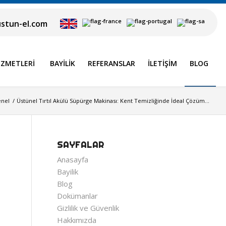
stun-el.com
IZMETLERI
BAYILIK
REFERANSLAR
İLETIŞIM
BLOG
nel
/
Üstünel Tırtıl Akülü Süpürge Makinası: Kent Temizliğinde İdeal Çözüm...
SAYFALAR
Anasayfa
Bayilik
Blog
Dokümanlar
Gizlilik ve Güvenlik
Hakkımızda