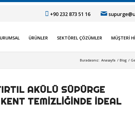
+90 232 873 51 16
supurge@u
URUMSAL
ÜRÜNLER
SEKTÖREL ÇÖZÜMLER
MÜŞTERI H
Buradasınız:
Anasayfa
/
Blog
/
Ge
IRTIL AKÜLÜ SÜPÜRGE
 KENT TEMIZLIĞINDE İDEAL