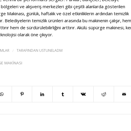
 bölgeleri ve alışveriş merkezleri gibi çeşitli alanlarda gösterilen
ge Makinası, günlük, haftalık ve özel etkinliklerin ardından temizlik
ır. Belediyelerin temizlik ürünleri arasında bu makinenin çalışır, he
tırır hem de sürdürülebilirliğini arttırır. Akülü süpürge makinesi, ke
knolojisi olarak öne çıkıyor.
UMLAR
/
TARAFINDAN
USTUNELADM
E MAKINASI