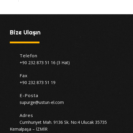
Bize Ulaşın
Telefon
+90 232 873 51 16 (3 Hat)
Fax
+90 232 873 51 19
E-Posta
supurge@ustun-el.com
Adres
Cumhuriyet Mah. 9136 Sk. No:4 Ulucak 35735
Kemalpaşa – İZMİR