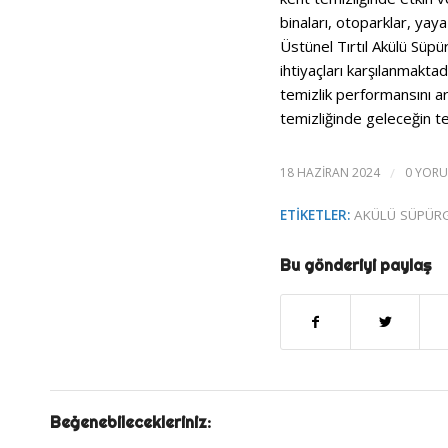
binaları, otoparklar, yaya
Üstünel Tırtıl Akülü Süpür
ihtiyaçları karşılanmaktad
temizlik performansını art
temizliğinde geleceğin te
18 HAZIRAN 2024
/
0 YOR
ETIKETLER:
AKÜLÜ SÜPÜRG
Bu gönderiyi paylaş
Beğenebilecekleriniz: