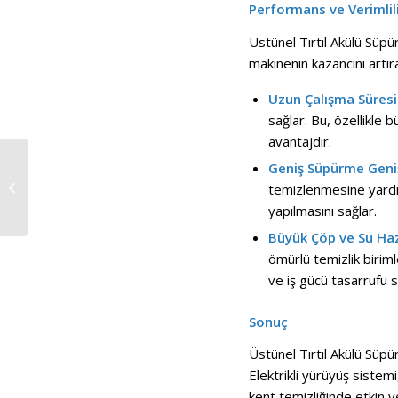
Performans ve Verimlil
Üstünel Tırtıl Akülü Süpü
makinenin kazancını artıra
Uzun Çalışma Süresi
sağlar. Bu, özellikle 
avantajdır.
Farklı Alanlarda Yol
Geniş Süpürme Geniş
Yıkama Makinası
temizlenmesine yardımc
Kullanımında Temizlik
yapılmasını sağlar.
Uzmanlarından...
Büyük Çöp ve Su Haz
ömürlü temizlik biriml
ve iş gücü tasarrufu s
Sonuç
Üstünel Tırtıl Akülü Süpü
Elektrikli yürüyüş sistem
kent temizliğinde etkin v