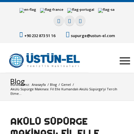
+90 232 873 51 16
supurge@ustun-el.com
Blog
Buradasınız:
Anasayfa
/
Blog
/
Genel
/
Akülü Süpürge Makinası: Fil Elle Kumandalı Akülü Süpürge’yi Tercih
Etme...
AKÜLÜ SÜPÜRGE
MAKINASI: FIL ELLE