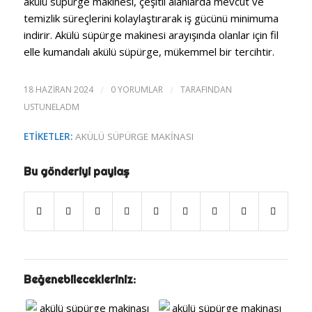
akülü süpürge makinesi, çeşitli alanlarda mevcut ve
temizlik süreçlerini kolaylaştırarak iş gücünü minimuma
indirir. Akülü süpürge makinesi arayışında olanlar için fil
elle kumandalı akülü süpürge, mükemmel bir tercihtir.
18 HAZIRAN 2024
/
0 YORUMLAR
/
TARAFINDAN
USTUNELADM
ETIKETLER:
AKÜLÜ SÜPÜRGE MAKINASI
Bu gönderiyi paylaş
Beğenebilecekleriniz: