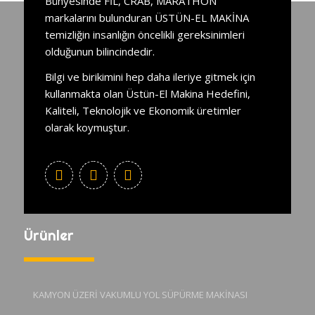
Bünyesinde FİL, CRAB, MARATHON
markalarını bulunduran ÜSTÜN-EL MAKİNA
temizliğin insanlığın öncelikli gereksinimleri
olduğunun bilincindedir.
Bilgi ve birikimini hep daha ileriye gitmek için
kullanmakta olan Üstün-El Makina Hedefini,
Kaliteli, Teknolojik ve Ekonomik üretimler
olarak koymuştur.
Ürünler
KAMYON ÜZERİ VAKUMLU YOL SÜPÜRME MAKİNASI