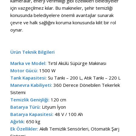
kameralar, enerji verimliliği gibi özellikleri belediyeler
için vazgeçilmez kılar. Bu makineler, şehir temizliği
konusunda belediyelere önemli avantajlar sunarak
çevre ve halk sağlığını koruma konusunda kilit bir rol
oynar.
Ürün Teknik Bilgileri
Marka ve Model:
Tırtıl Akülü Süpürge Makinası
Motor Gücü:
1500 W
Tank Kapasitesi:
Su Tankı – 200 L, Atık Tankı – 220 L
Manevra Kabiliyeti:
360 Derece Dönebilen Tekerlek
Sistemi
Temizlik Genişliği:
120 cm
Batarya Türü:
Lityum İyon
Batarya Kapasitesi:
48 V / 100 Ah
Ağırlık:
650 kg
Ek Özellikler:
Akıllı Temizlik Sensörleri, Otomatik Şarj
Sistemi