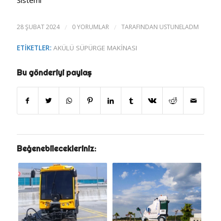
28 ŞUBAT 2024
/
0 YORUMLAR
/
TARAFINDAN
USTUNELADM
ETIKETLER:
AKÜLÜ SÜPÜRGE MAKINASI
Bu gönderiyi paylaş
Beğenebilecekleriniz: