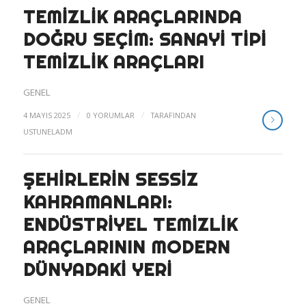
TEMIZLIK ARAÇLARINDA
DOĞRU SEÇIM: SANAYI TIPI
TEMIZLIK ARAÇLARI
GENEL
/
/
4 MAYIS 2025
0 YORUMLAR
TARAFINDAN
USTUNELADM
ŞEHIRLERIN SESSIZ
KAHRAMANLARI:
ENDÜSTRIYEL TEMIZLIK
ARAÇLARININ MODERN
DÜNYADAKI YERI
GENEL