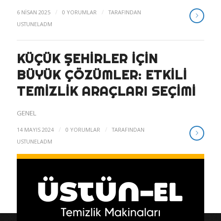
/
/
6 NISAN 2025
0 YORUMLAR
TARAFINDAN
USTUNELADM
KÜÇÜK ŞEHIRLER IÇIN
BÜYÜK ÇÖZÜMLER: ETKILI
TEMIZLIK ARAÇLARI SEÇIMI
GENEL
/
/
14 MAYIS 2024
0 YORUMLAR
TARAFINDAN
USTUNELADM