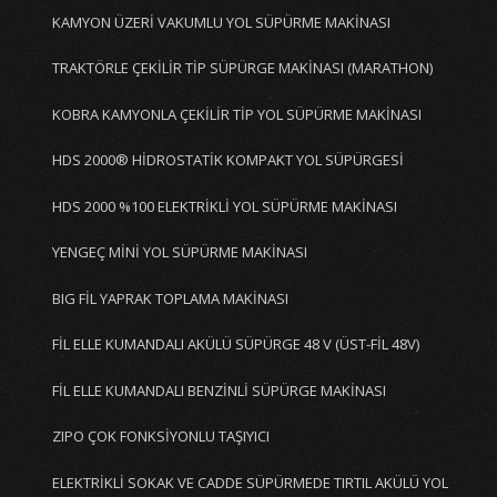
KAMYON ÜZERİ VAKUMLU YOL SÜPÜRME MAKİNASI
TRAKTÖRLE ÇEKİLİR TİP SÜPÜRGE MAKİNASI (MARATHON)
KOBRA KAMYONLA ÇEKİLİR TİP YOL SÜPÜRME MAKİNASI
HDS 2000® HİDROSTATİK KOMPAKT YOL SÜPÜRGESİ
HDS 2000 %100 ELEKTRİKLİ YOL SÜPÜRME MAKİNASI
YENGEÇ MİNİ YOL SÜPÜRME MAKİNASI
BIG FİL YAPRAK TOPLAMA MAKİNASI
FİL ELLE KUMANDALI AKÜLÜ SÜPÜRGE 48 V (ÜST-FİL 48V)
FİL ELLE KUMANDALI BENZİNLİ SÜPÜRGE MAKİNASI
ZIPO ÇOK FONKSİYONLU TAŞIYICI
ELEKTRİKLİ SOKAK VE CADDE SÜPÜRMEDE TIRTIL AKÜLÜ YOL