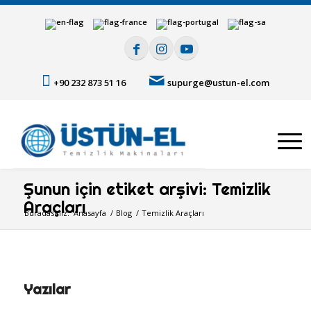
+90 232 873 51 16
supurge@ustun-el.com
Şunun için etiket arşivi: Temizlik
Araçları
Buradasınız:
Anasayfa
/
Blog
/
Temizlik Araçları
Yazılar