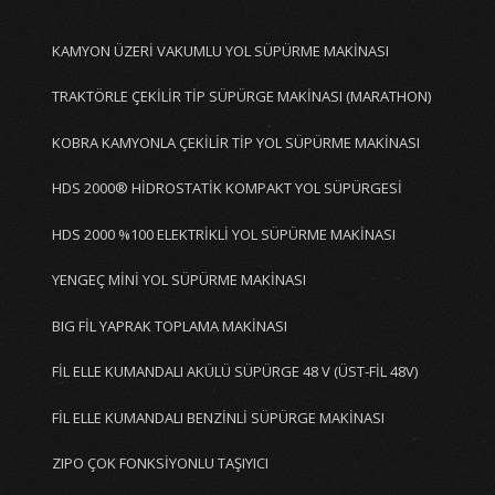
KAMYON ÜZERİ VAKUMLU YOL SÜPÜRME MAKİNASI
TRAKTÖRLE ÇEKİLİR TİP SÜPÜRGE MAKİNASI (MARATHON)
KOBRA KAMYONLA ÇEKİLİR TİP YOL SÜPÜRME MAKİNASI
HDS 2000® HİDROSTATİK KOMPAKT YOL SÜPÜRGESİ
HDS 2000 %100 ELEKTRİKLİ YOL SÜPÜRME MAKİNASI
YENGEÇ MİNİ YOL SÜPÜRME MAKİNASI
BIG FİL YAPRAK TOPLAMA MAKİNASI
FİL ELLE KUMANDALI AKÜLÜ SÜPÜRGE 48 V (ÜST-FİL 48V)
FİL ELLE KUMANDALI BENZİNLİ SÜPÜRGE MAKİNASI
ZIPO ÇOK FONKSİYONLU TAŞIYICI