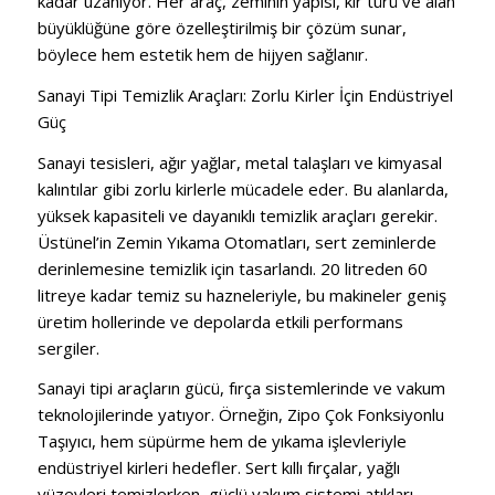
kadar uzanıyor. Her araç, zeminin yapısı, kir türü ve alan
büyüklüğüne göre özelleştirilmiş bir çözüm sunar,
böylece hem estetik hem de hijyen sağlanır.
Sanayi Tipi Temizlik Araçları: Zorlu Kirler İçin Endüstriyel
Güç
Sanayi tesisleri, ağır yağlar, metal talaşları ve kimyasal
kalıntılar gibi zorlu kirlerle mücadele eder. Bu alanlarda,
yüksek kapasiteli ve dayanıklı temizlik araçları gerekir.
Üstünel’in Zemin Yıkama Otomatları, sert zeminlerde
derinlemesine temizlik için tasarlandı. 20 litreden 60
litreye kadar temiz su hazneleriyle, bu makineler geniş
üretim hollerinde ve depolarda etkili performans
sergiler.
Sanayi tipi araçların gücü, fırça sistemlerinde ve vakum
teknolojilerinde yatıyor. Örneğin, Zipo Çok Fonksiyonlu
Taşıyıcı, hem süpürme hem de yıkama işlevleriyle
endüstriyel kirleri hedefler. Sert kıllı fırçalar, yağlı
yüzeyleri temizlerken, güçlü vakum sistemi atıkları