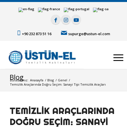
+90 232 873 51 16
supurge@ustun-el.com
Blog
Buradasınız:
Anasayfa
/
Blog
/
Genel
/
Temizlik Araçlarında Doğru Seçim: Sanayi Tipi Temizlik Araçları
TEMIZLIK ARAÇLARINDA
DOĞRU SEÇIM: SANAYI