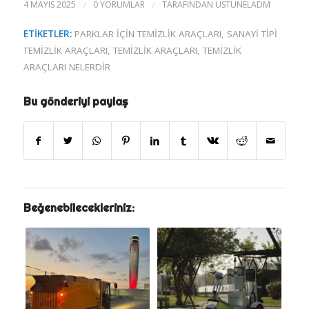
4 MAYIS 2025
/
0 YORUMLAR
/
TARAFINDAN
USTUNELADM
ETIKETLER:
PARKLAR IÇIN TEMIZLIK ARAÇLARI
,
SANAYI TIPI
TEMIZLIK ARAÇLARI
,
TEMIZLIK ARAÇLARI
,
TEMIZLIK
ARAÇLARI NELERDIR
Bu gönderiyi paylaş
Beğenebilecekleriniz: