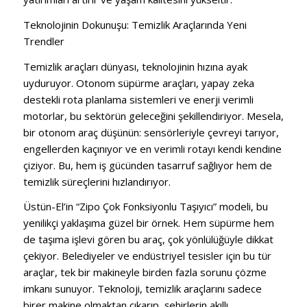
Teknolojinin Dokunuşu: Temizlik Araçlarında Yeni
Trendler
Temizlik araçları dünyası, teknolojinin hızına ayak
uyduruyor. Otonom süpürme araçları, yapay zeka
destekli rota planlama sistemleri ve enerji verimli
motorlar, bu sektörün geleceğini şekillendiriyor. Mesela,
bir otonom araç düşünün: sensörleriyle çevreyi tarıyor,
engellerden kaçınıyor ve en verimli rotayı kendi kendine
çiziyor. Bu, hem iş gücünden tasarruf sağlıyor hem de
temizlik süreçlerini hızlandırıyor.
Üstün-El’in “Zipo Çok Fonksiyonlu Taşıyıcı” modeli, bu
yenilikçi yaklaşıma güzel bir örnek. Hem süpürme hem
de taşıma işlevi gören bu araç, çok yönlülüğüyle dikkat
çekiyor. Belediyeler ve endüstriyel tesisler için bu tür
araçlar, tek bir makineyle birden fazla sorunu çözme
imkanı sunuyor. Teknoloji, temizlik araçlarını sadece
birer makine olmaktan çıkarıp, şehirlerin akıllı