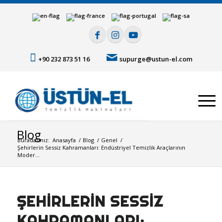
+90 232 873 51 16
supurge@ustun-el.com
Blog
Buradasınız:
Anasayfa
/
Blog
/
Genel
/
Şehirlerin Sessiz Kahramanları: Endüstriyel Temizlik Araçlarının
Moder...
ŞEHIRLERIN SESSIZ
KAHRAMANLARI: