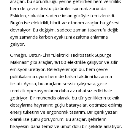
araçları, bu sorumluluğu yerine getirirken hem verimlilik
hem de çevre dostu çözümler sunmak zorunda.
Eskiden, sokaklar sadece insan gücüyle temizlenirdi.
Bugün ise elektrikli, hibrit ve otonom araçlar bu görevi
devralıyor. Bu değişim, sadece zaman tasarrufu değil;
aynı zamanda karbon ayak izini azaltma anlamına
geliyor.
Örneğin, Üstün-El’in “Elektrikli Hidrostatik Süpürge
Makinası” gibi araçlar, %100 elektrikle çalışıyor ve sıfır
emisyon üretiyor. Belediyeler için bu, hem çevre
politikalarına uyum hem de halkın takdirini kazanma
fırsatı. Ayrıca, bu araçların sessiz çalışması, gece
temizlik operasyonlarını daha az rahatsız edici hale
getiriyor. Bir mühendis olarak, bu tür yeniliklerin teknik
detaylarına hayranım: güçlü bataryalar, optimize edilmiş
enerji tüketimi ve ergonomik tasarım. Bir içerik yazarı
olarak ise şunu görüyorum: Bu araçlar, şehirlerin
hikayesini daha temiz ve umut dolu bir şekilde anlatıyor.