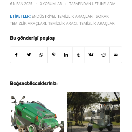
6 NISAN 2025
/
0 YORUMLAR
/
TARAFINDAN
USTUNELADM
ETIKETLER:
ENDÜSTRIYEL TEMIZLIK ARAÇLARI
,
SOKAK
TEMIZLIK ARAÇLARI
,
TEMIZLIK ARACI
,
TEMIZLIK ARAÇLARI
Bu gönderiyi paylaş
Beğenebilecekleriniz: