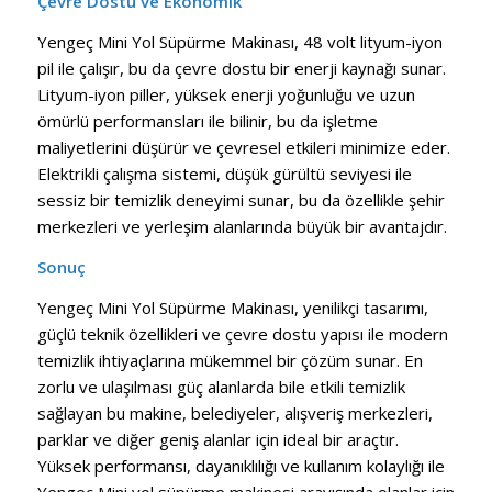
Çevre Dostu ve Ekonomik
Yengeç Mini Yol Süpürme Makinası, 48 volt lityum-iyon
pil ile çalışır, bu da çevre dostu bir enerji kaynağı sunar.
Lityum-iyon piller, yüksek enerji yoğunluğu ve uzun
ömürlü performansları ile bilinir, bu da işletme
maliyetlerini düşürür ve çevresel etkileri minimize eder.
Elektrikli çalışma sistemi, düşük gürültü seviyesi ile
sessiz bir temizlik deneyimi sunar, bu da özellikle şehir
merkezleri ve yerleşim alanlarında büyük bir avantajdır.
Sonuç
Yengeç Mini Yol Süpürme Makinası, yenilikçi tasarımı,
güçlü teknik özellikleri ve çevre dostu yapısı ile modern
temizlik ihtiyaçlarına mükemmel bir çözüm sunar. En
zorlu ve ulaşılması güç alanlarda bile etkili temizlik
sağlayan bu makine, belediyeler, alışveriş merkezleri,
parklar ve diğer geniş alanlar için ideal bir araçtır.
Yüksek performansı, dayanıklılığı ve kullanım kolaylığı ile
Yengeç Mini yol süpürme makinesi arayışında olanlar için