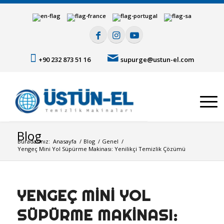
+90 232 873 51 16
supurge@ustun-el.com
Blog
Buradasınız:
Anasayfa
/
Blog
/
Genel
/
Yengeç Mini Yol Süpürme Makinası: Yenilikçi Temizlik Çözümü
YENGEÇ MINI YOL
SÜPÜRME MAKINASI: