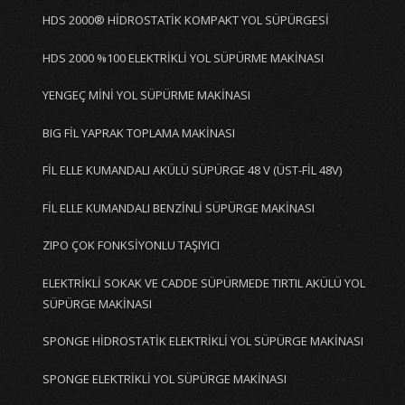
HDS 2000® HİDROSTATİK KOMPAKT YOL SÜPÜRGESİ
HDS 2000 %100 ELEKTRİKLİ YOL SÜPÜRME MAKİNASI
YENGEÇ MİNİ YOL SÜPÜRME MAKİNASI
BIG FİL YAPRAK TOPLAMA MAKİNASI
FİL ELLE KUMANDALI AKÜLÜ SÜPÜRGE 48 V (ÜST-FİL 48V)
FİL ELLE KUMANDALI BENZİNLİ SÜPÜRGE MAKİNASI
ZIPO ÇOK FONKSİYONLU TAŞIYICI
ELEKTRİKLİ SOKAK VE CADDE SÜPÜRMEDE TIRTIL AKÜLÜ YOL
SÜPÜRGE MAKİNASI
SPONGE HİDROSTATİK ELEKTRİKLİ YOL SÜPÜRGE MAKİNASI
SPONGE ELEKTRİKLİ YOL SÜPÜRGE MAKİNASI