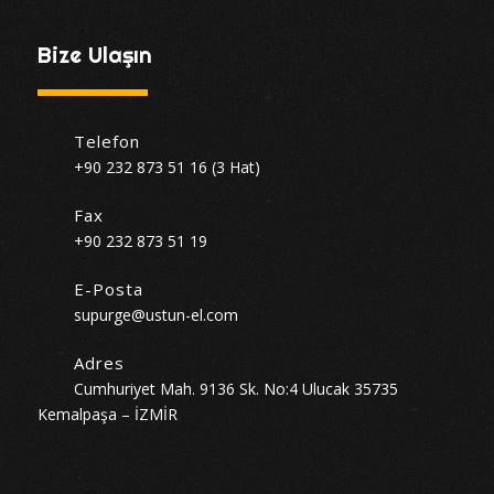
Bize Ulaşın
Telefon
+90 232 873 51 16 (3 Hat)
Fax
+90 232 873 51 19
E-Posta
supurge@ustun-el.com
Adres
Cumhuriyet Mah. 9136 Sk. No:4 Ulucak 35735
Kemalpaşa – İZMİR